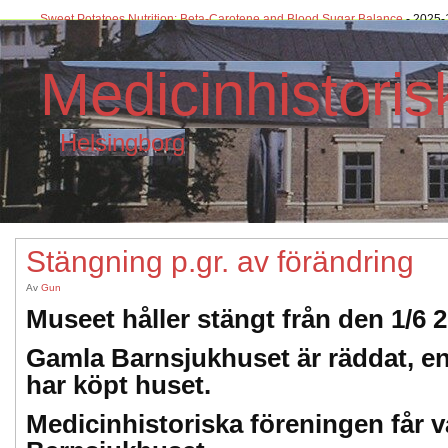
Sweet Potatoes Nutrition: Beta-Carotene and Blood Sugar Balance
- 2025-
Exercise Ball Chair: Core Engagement for Deskbound Health
- 2025-12-09
Medicinhistori
Helsingborg
Stängning p.gr. av förändring
Av
Gun
Museet håller stängt från den 1/6 2
Gamla Barnsjukhuset är räddat, en
har köpt huset.
Medicinhistoriska föreningen får va